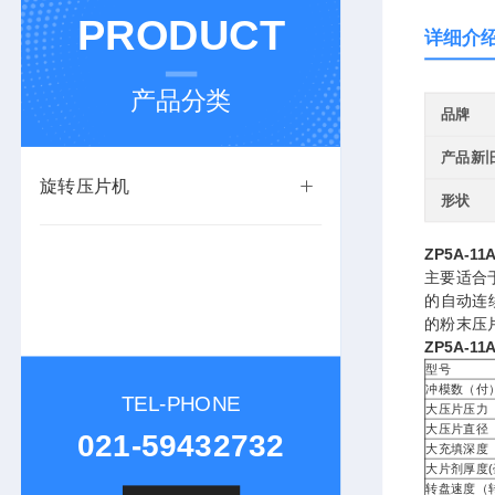
PRODUCT
详细介
产品分类
品牌
产品新
旋转压片机
形状
ZP5A-
主要适合
的自动连
的粉末压
ZP5A-
型号
冲模数（付
TEL-PHONE
大压片压力
大压片直径
021-59432732
大充填深度
大片剂厚度(
转盘速度（