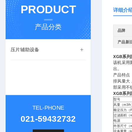
PRODUCT
详细介
产品分类
品牌
产品新
压片辅助设备
XGB系
该机采用
出。
产品特点
排风量大
部采用不
XGB系
型号
风量（m3/h
TEL-PHONE
额定压力（P
过滤面积（
021-59432732
电源
外形尺寸（
设备重量（k