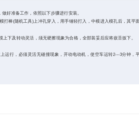
，做好准备工作，依照以下步骤进行安装。
打棒(随机工具)上冲孔穿入，用手锤轻打入，中模进入模孔后，其平
模上下及转动灵活，须无硬擦现象为合格，全部装妥后应将嵌舌扳下。
运行，必须灵活无碰撞现象，开动电动机，使空车运转2---3分钟，