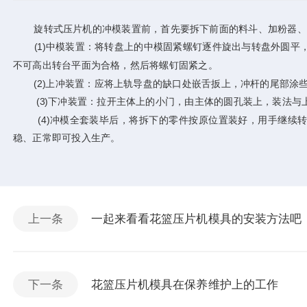
旋转式压片机的冲模装置前，首先要拆下前面的料斗、加粉器、加
(1)中模装置：将转盘上的中模固紧螺钉逐件旋出与转盘外圆平，
不可高出转台平面为合格，然后将螺钉固紧之。
(2)上冲装置：应将上轨导盘的缺口处嵌舌扳上，冲杆的尾部涂些
(3)下冲装置：拉开主体上的小门，由主体的圆孔装上，装法与
(4)冲模全套装毕后，将拆下的零件按原位置装好，用手继续转动试
稳、正常即可投入生产。
上一条
一起来看看花篮压片机模具的安装方法吧
下一条
花篮压片机模具在保养维护上的工作