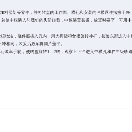
料器架等零件，并将转盘的工作面、模孔和安装的冲模逐件揩擦干净
勿使中模装入与螺钉的头部碰着，中模装置甚紧，放置时要平，可用中模
植物油，逐件擦插入孔内，用大拇指和食指旋转冲杆，检验头部进入中
上冲相同，装妥后必须将圆片盖平。
车手轮，使转盘旋转1---2转，观察上下冲进入中模孔和在曲级轨道上