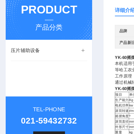
PRODUCT
详细介
产品分类
品牌
产品新
压片辅助设备
YK-60
本机适用
等哈工农
工作原理
通过机械
YK-60
项目
单
生产能力
Kg
电机功率
kw
TEL-PHONE
滚筒转速
r/m
摇摆角度
º
021-59432732
滚筒直径
m
外形尺寸
m
重量
kg