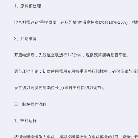
‌1、原料预处理‌
混合料需达到“手捏成团、轻压即散”的湿度标准(水分10%-15%)，粘
‌2、启动准备‌
开启电源后，先低速空载运行1-2分钟，观察滚筒摆动是否平稳。
调节压辊间距：初次使用需用专用扳手调整压辊螺栓，确保压辊与筛网间隙均
设置切刀高度控制颗粒长度(通过出料口切刀调节)。
三、制粒操作流程
‌1、投料运行‌
将混合料缓慢倒入料斗，初期投料量控制在料斗容量的1/3，避免过