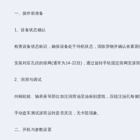
一、操作前准备
‌1、设备状态确认‌
检查设备状态标识，确保设备处于待机状态，清除异物并确认各紧固
安装对应孔径的筛网(通常为14-22目)，通过旋转手轮固定筛网至滚
‌2、润滑与调试‌
向蜗轮箱、轴承座等部位加注润滑油至油标刻度线，压辊注油孔每侧注
手动盘车测试滚筒运转是否灵活，无卡阻现象。
二、开机与参数设置