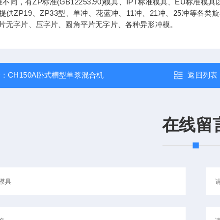
准不同，有ZP标准(GB12253.90)模具、IPT标准模具、EU标
提供ZP19、ZP33型、单冲、花蓝冲、11冲、21冲、25冲等各类旋
片无字片、压字片、圆角平片无字片、各种异形冲模。
个：
CH150A卧式槽型单浆混合机
返回列表
在线留