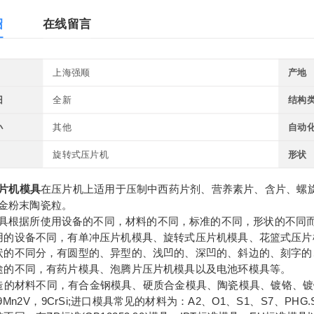
绍
在线留言
上海强顺
产地
旧
全新
结构
小
其他
自动
旋转式压片机
形状
片机模具
在压片机上适用于压制中西药片剂、营养素片、含片、螺
金粉末陶瓷粒。
具根据所使用设备的不同，材料的不同，标准的不同，形状的不同
用的设备不同，有单冲压片机模具、旋转式压片机模具、花篮式压片
状的不同分，有圆型的、异型的、浅凹的、深凹的、斜边的、刻字的
途的不同，有药片模具、泡腾片压片机模具以及电池环模具等。
造的材料不同，有合金钢模具、硬质合金模具、陶瓷模具、镀铬、镀钛模具
9Mn2V，9CrSi;进口模具常见的材料为：A2、O1、S1、S7、PHG.