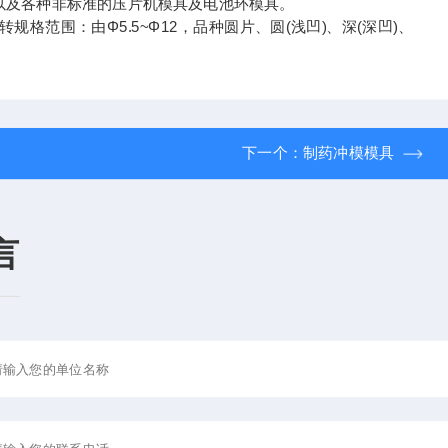
准模具以及各种非标准的压片机模具及电池环模具。
转规格范围：由Φ5.5~Φ12，品种圆片、圆(浅凹)、深(深凹)、
下一个：
制药冲模模具
言