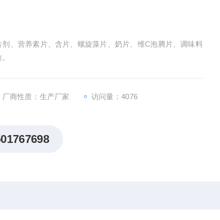
片剂、营养素片、含片、螺旋藻片、奶片、维C泡腾片、调味料
粒。
厂商性质：生产厂家
访问量：4076
501767698