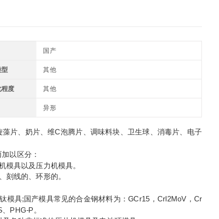
国产
类型
其他
化程度
其他
异形
旋藻片、奶片、维C泡腾片、调味料块、卫生球、消毒片、电子
而加以区分：
机模具以及压力机模具。
、刻线的、环形的。
;国产模具常见的合金钢材料为：GCr15，Crl2MoV，Cr
S、PHG-P。