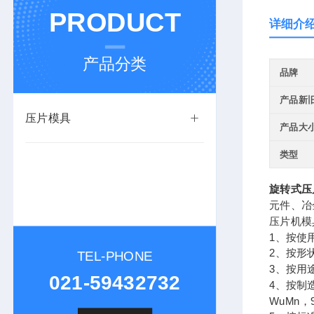
PRODUCT
详细介
产品分类
品牌
产品新
压片模具
产品大
类型
旋转式压
元件、冶
压片机模
1、按使
2、按形
TEL-PHONE
3、按用
021-59432732
4、按制
WuMn，