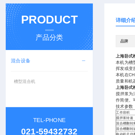
PRODUCT
详细介
产品分类
品牌
上海卧式
混合设备
本机为槽
挥发或变
本机在C
质量和机
槽型混合机
上海卧式
搅拌浆为
作简便。
技术参数
工作容积
搅拌浆转速
TEL-PHONE
混合槽翻转
021-59432732
混合槽翻转
电动机总功