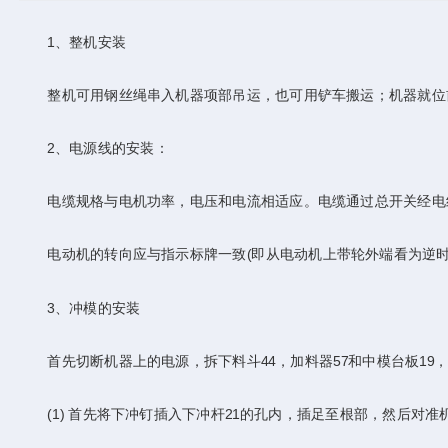
1、整机安装
整机可用钢丝绳串入机器项部吊运，也可用铲车搬运；机器就位
2、电源线的安装：
电缆规格与电机功率，电压和电流相适应。电缆通过总开关经电线
电动机的转向应与指示标牌一致(即从电动机上带轮外端看为逆时
3、冲模的安装
首先切断机器上的电源，拆下料斗44，加料器57和中模台板19
(1) 首先将下冲钉插入下冲杆21的孔内，插足至根部，然后对准