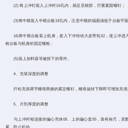
(2) 将上冲钉装入上冲杆16孔内，插足至根部，拧紧紧固螺钉；
(3)将中模装入中模台板19孔内，注意中模的端面须低于台板平面0
(4)将中模台板装上机身，套入下冲转动大皮带轮32，使上冲进
检台板与机身的固定螺检：
(5)装上加料器等被拆下的零件。
4、充填深度的调整
拧松充填调节螺母两侧的紧定螺钉，螺母旋转下降即可增加充填深
5、片剂厚度的调整
与上冲杆相连接的偏心壳体05、上的偏心套35，装有标尺，其数
紧，防止松动。