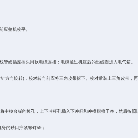
前应整机校平。
管或插座插头用软电缆连接；电缆通过机座后的出线圈进入电气箱。
针方向旋转)，校对转向前应将三角皮带拆下。校对后装上三角皮带，再
，将中模台板的模孔，上下冲杆孔插入下冲杆和冲模揩擦干净，然后按照
机身的缺口拧紧螺钉59；