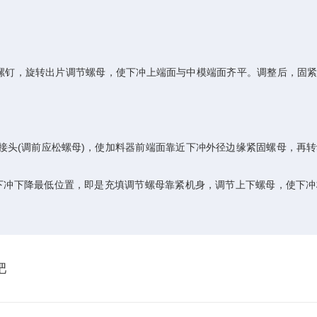
螺钉，旋转出片调节螺母，使下冲上端面与中模端面齐平。调整后，固紧
头(调前应松螺母)，使加料器前端面靠近下冲外径边缘紧固螺母，再转
冲下降最低位置，即是充填调节螺母靠紧机身，调节上下螺母，使下冲
吧