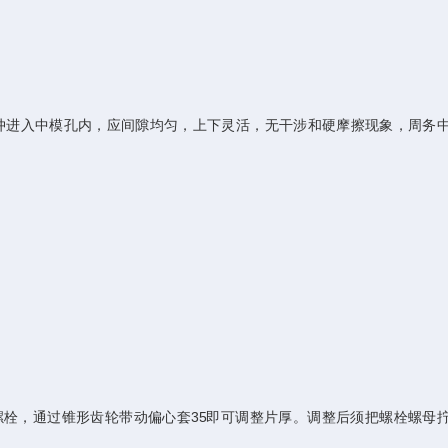
冲进入中模孔内，应间隙均匀，上下灵活，无干涉和硬摩擦现象，周务
栓，通过锥形齿轮带动偏心套35即可调整片厚。调整后须把螺栓螺母