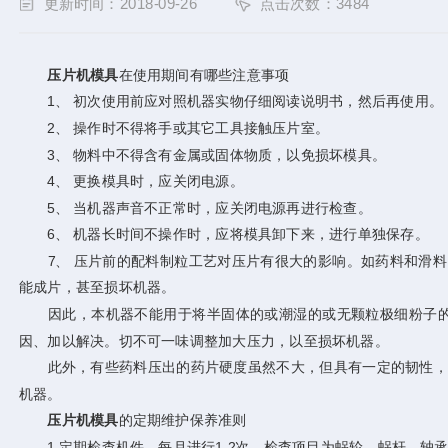
更新时间：2018-09-26
点击次数：3484
压片机模具
在使用期间有哪些注意事项
1、 初次使用前应对照机器实物仔细阅读说明书，然后再使用。
2、 操作时不得将手或其它工具接触压片室。
3、 物料中不得含有金属或固体物质，以免损坏模具。
4、 更换模具时，应关闭电源。
5、 当机器声音不正常时，应关闭电源再进行检查。
6、 机器长时间不操作时，应将模具卸下来，进行单独保存。
7、 压片前的配料制粒工艺对压片有很大的影响。如药料和滑料、
能成片，甚至损坏机器。
因此，本机器不能用于将半固体的或潮湿的或无颗粒极细粉子的压
因、加以解决。切不可一味调整加大压力，以至损坏机器。
此外，有些药料压出的药片硬度虽然不大，但具有一定的韧性，其搞
机器。
压片机模具
的定期维护保养准则
1 定期检查机件，每月进行1-2次，检查项目为蜗轮、蜗杆、轴