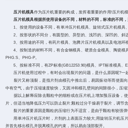
压片机模具
作为压片机重要的构成，发挥着重要的作用!压片机
压片机模具根据所使用设备的不同，材料的不同，标准的不同，
1、按使用的设备不同，有单冲压片机模具、旋转式压片机模具、
2、按形状的不同分，有圆型的、异型的、浅凹的、深凹的、斜边
3、按用途的不同，有药片模具、泡腾片压片机模具以及电池环
4、按制造的材料不同，有合金钢模具、硬质合金模具、陶瓷模具、镀铬、镀
PHG.S、PHG-P。
5、按标准不同，有ZP标准(GB12253.90)模具、IPT标准模
压片机使用过程中，有时会出现裂片的问题，是什么原因呢?一
裂片又称顶裂，是指片剂由模孔中推出后，易因振动等而使面向上
中有空气，由于压缩速度较快，又因冲和模孔壁间的间隙很小，压缩
据以上解释应除去颗粒中的细粉或在压片机上增加预压设备，使空气
片，但适当地降低压力可以防止裂片;颗粒过分干燥易于裂片，调节
裂片的重要原因是颗粒的压缩行为不适宜，是由于颗粒有较强弹性
用单冲压片机压片时，片剂的上表面压力较大;用旋转压片机压片
并首先移出模孔并脱离模孔的约束，所以易由顶部裂开。