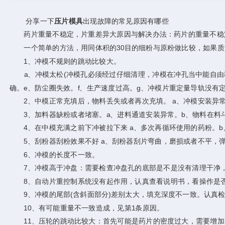
分享一下
压片模具
出现故障的常见原因有哪些
药片重量不稳定，片重差异大原因与解决办法：药片的重量不稳定
一个简单的方法，用同体积的30目的细粉与原粉做比较，如果质
1、冲模不规则的跳动比较大。
a、冲模太松(冲模孔必须经过仔细清理，冲模在冲孔当中能自由移
确。e、防尘圈失效。f、生产速度过高。g、冲模片重定量导轨没有
2、中模正常充填后，物料丢失或者再次充填。 a、冲模安装异常
3、加料器缺粉或者堵塞。a、进料通道安装异常。b、物料在料斗中
4、在中模充满之前下冲被拉下来 a、多次再循环使用的药粉。b
5、刮粉器刮粉效果不好 a、刮粉器刮片弯曲，磨损或者不平，
6、冲模的长度不一致。
7、冲模高于冲盘：需要检查冲盘孔的底部是不是没有清理干净，
8、自动片重控制系统没有起作用，认真查看说明书，看操作是
9、冲模的尾部(含斜面部分)差别太大，填充深度不一致。认真检
10、有可能重量不一致造成，见第1条原因。
11、压轮的跳动比较大：首先可能是药片的密度过大，需要增加厚度